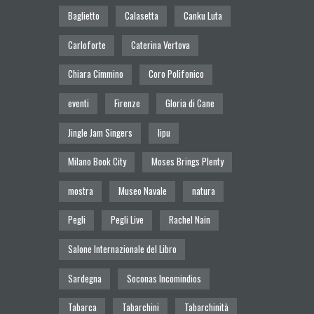
Baglietto
Calasetta
Canku Luta
Carloforte
Caterina Vertova
Chiara Cimmino
Coro Polifonico
eventi
Firenze
Gloria di Cane
Jingle Jam Singers
lipu
Milano Book City
Moses Brings Plenty
mostra
Museo Navale
natura
Pegli
Pegli Live
Rachel Nain
Salone Internazionale del Libro
Sardegna
Soconas Incomindios
Tabarca
Tabarchini
Tabarchinità